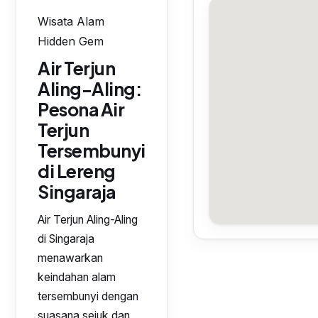
Wisata Alam
Hidden Gem
Air Terjun
Aling-Aling:
Pesona Air
Terjun
Tersembunyi
di Lereng
Singaraja
Air Terjun Aling-Aling
di Singaraja
menawarkan
keindahan alam
tersembunyi dengan
suasana sejuk dan