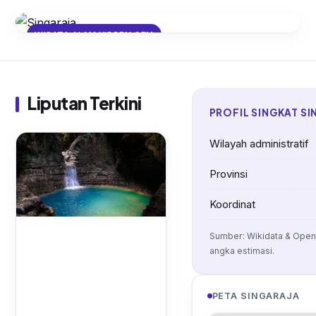
WISATA ALAM HIDDEN GEM
Air Terjun Aling-Aling: Pesona Air
Terjun Tersembunyi di Lereng
Singaraja
Liputan Terkini
PROFIL SINGKAT S
Wilayah administratif
Provinsi
Koordinat
Sumber: Wikidata & Open
angka estimasi.
PETA SINGARAJA