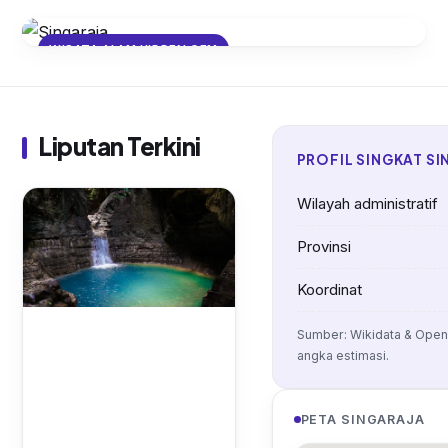
WISATA ALAM HIDDEN GEM
Air Terjun Aling-Aling: Pesona Air
Terjun Tersembunyi di Lereng
Singaraja
Liputan Terkini
PROFIL SINGKAT S
Wilayah administratif
Provinsi
Koordinat
Sumber: Wikidata & Open
angka estimasi.
PETA SINGARAJA