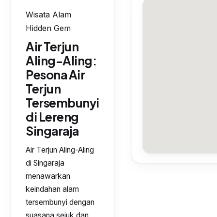
Wisata Alam
Hidden Gem
Air Terjun
Aling-Aling:
Pesona Air
Terjun
Tersembunyi
di Lereng
Singaraja
Air Terjun Aling-Aling
di Singaraja
menawarkan
keindahan alam
tersembunyi dengan
suasana sejuk dan